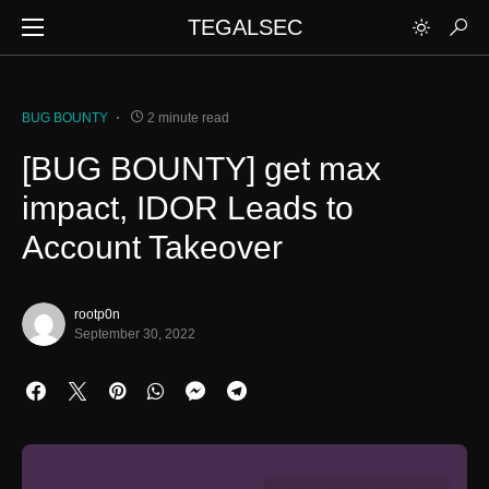
TEGALSEC
BUG BOUNTY
2 minute read
[BUG BOUNTY] get max
impact, IDOR Leads to
Account Takeover
rootp0n
September 30, 2022