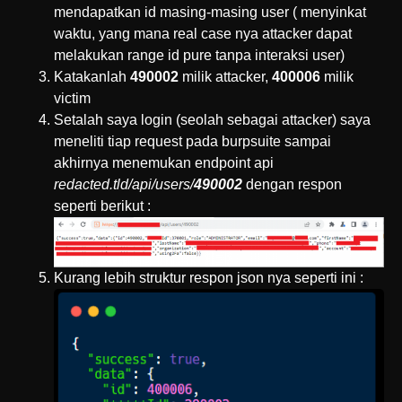
mendapatkan id masing-masing user ( menyinkat
waktu, yang mana real case nya attacker dapat
melakukan range id pure tanpa interaksi user)
Katakanlah
490002
milik attacker,
400006
milik
victim
Setalah saya login (seolah sebagai attacker) saya
meneliti tiap request pada burpsuite sampai
akhirnya menemukan endpoint api
redacted.tld/api/users/
490002
dengan respon
seperti berikut :
Kurang lebih struktur respon json nya seperti ini :