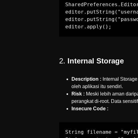
SharedPreferences.Editor
editor.putString("userna
editor.putString("passwo
editor.apply();
2.
Internal Storage
Description :
Internal Storag
oleh aplikasi itu sendiri.
Risk :
Meski lebih aman daripa
perangkat di-root. Data sensitif
Insecure Code :
String filename = "myfil