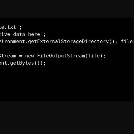
e.txt";

ive data here";

vironment.getExternalStorageDirectory(), filen
tream = new FileOutputStream(file);

nt.getBytes());
