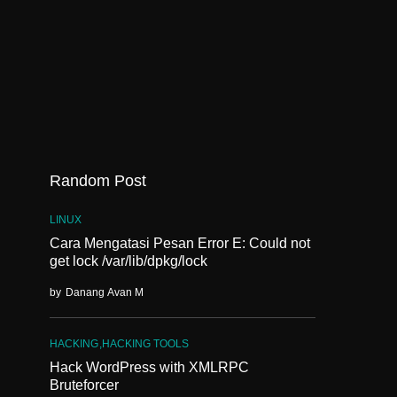
Random Post
LINUX
Cara Mengatasi Pesan Error E: Could not
get lock /var/lib/dpkg/lock
by
Danang Avan M
HACKING
HACKING TOOLS
Hack WordPress with XMLRPC
Bruteforcer
E);
