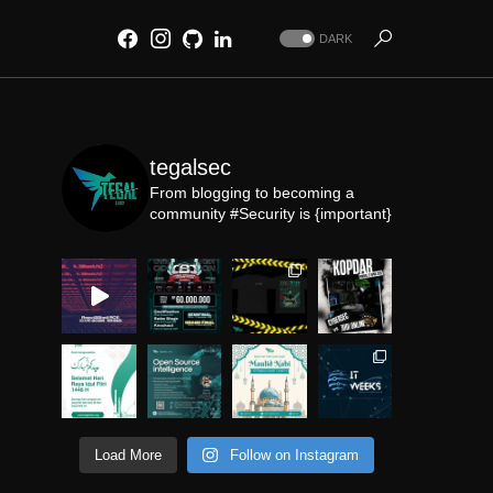
DARK
tegalsec
From blogging to becoming a
community
#Security is {important}
Load More
Follow on Instagram