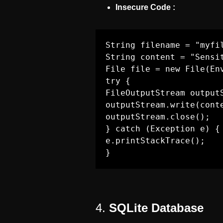
Insecure Code :
String filename = "myfil
String content = "Sensit
File file = new File(En
try {

FileOutputStream outputS
outputStream.write(conte
outputStream.close();

} catch (Exception e) {

e.printStackTrace();

}
4.
SQLite Database