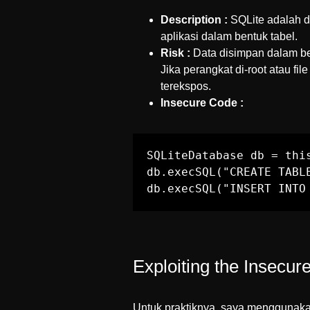
Description :
SQLite adalah d
aplikasi dalam bentuk tabel.
Risk :
Data disimpan dalam ben
Jika perangkat di-root atau fil
terekspos.
Insecure Code :
SQLiteDatabase db = thi
db.execSQL("CREATE TABL
db.execSQL("INSERT INTO
Exploiting the Insecur
Untuk praktiknya, saya menggunakan