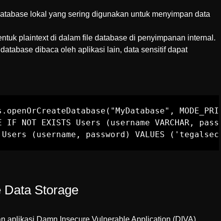
atabase lokal yang sering digunakan untuk menyimpan data
tuk plaintext di dalam file database di penyimpanan internal.
e database dibaca oleh aplikasi lain, data sensitif dapat
s.openOrCreateDatabase("MyDatabase", MODE_PRIV
E IF NOT EXISTS Users (username VARCHAR, passw
 Users (username, password) VALUES ('tegalsec
e Data Storage
 aplikasi Damn Insecure Vulnerable Application (DIVA)