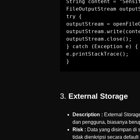
String content = "Sensit
FileOutputStream outputS
try {

outputStream = openFile
outputStream.write(conte
outputStream.close();

} catch (Exception e) {

e.printStackTrace();

}
3.
External Storage
Description :
External Storag
dan pengguna, biasanya beru
Risk :
Data yang disimpan di si
tidak dienkripsi secara defaul