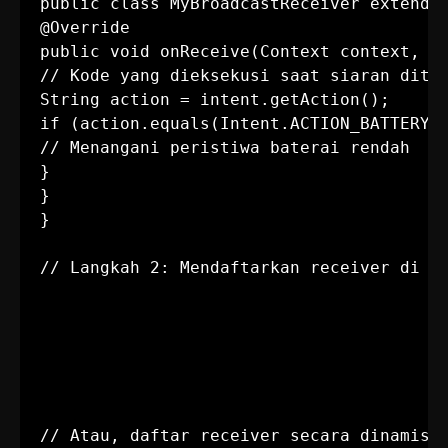
public class MyBroadcastReceiver extends 
@Override

public void onReceive(Context context, In
// Kode yang dieksekusi saat siaran diter
String action = intent.getAction();

if (action.equals(Intent.ACTION_BATTERY_L
// Menangani peristiwa baterai rendah

}

}

}

// Atau, daftar receiver secara dinamis d