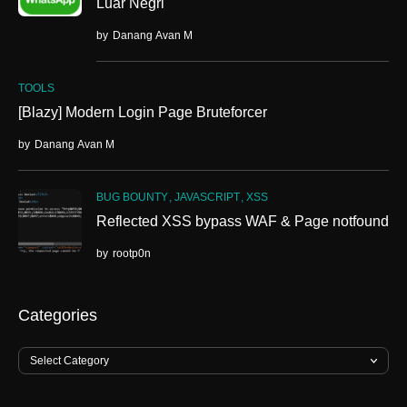
Luar Negri
by
Danang Avan M
TOOLS
[Blazy] Modern Login Page Bruteforcer
by
Danang Avan M
BUG BOUNTY
JAVASCRIPT
XSS
Reflected XSS bypass WAF & Page notfound
by
rootp0n
Categories