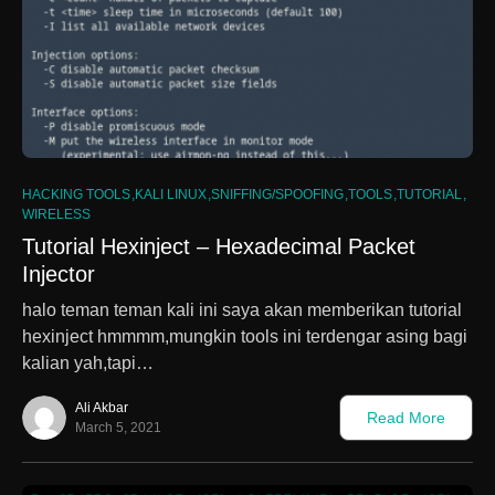
0
HACKING TOOLS
KALI LINUX
SNIFFING/SPOOFING
TOOLS
TUTORIAL
WIRELESS
Tutorial Hexinject – Hexadecimal Packet
Injector
halo teman teman kali ini saya akan memberikan tutorial
hexinject hmmmm,mungkin tools ini terdengar asing bagi
kalian yah,tapi…
Ali Akbar
Read More
March 5, 2021