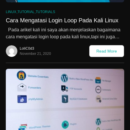
1
LINUX
TUTORIAL
TUTORIALS
Cara Mengatasi Login Loop Pada Kali Linux
Pada arikel kali ini saya akan menjelaskan bagaimana
cara mengatasi login loop pada kali linux,tapi ini juga…
LoliC0d3
Read More
November 21, 2020