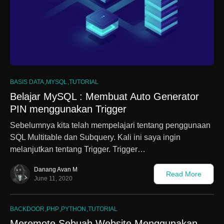
0
BASIS DATA
MYSQL
TUTORIAL
Belajar MySQL : Membuat Auto Generator
PIN menggunakan Trigger
Sebelumnya kita telah mempelajari tentang penggunaan
SQL Multitable dan Subquery. Kali ini saya ingin
melanjutkan tentang Trigger. Trigger…
Danang Avan M
Read More
June 11, 2020
BACKDOOR
PHP
PYTHON
TUTORIAL
Meremote Sebuah Website Menggunakan