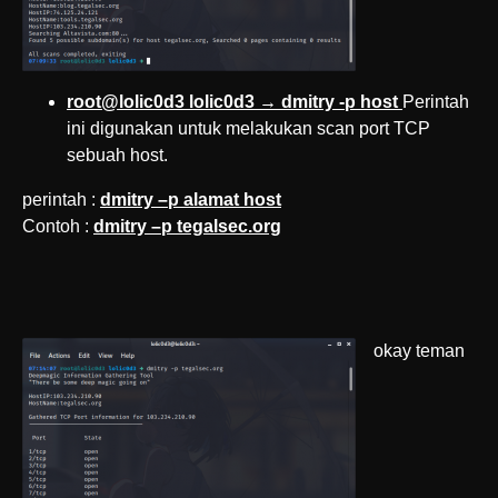
root@lolic0d3 lolic0d3 → dmitry -p host
Perintah
ini digunakan untuk melakukan scan port TCP
sebuah host.
perintah :
dmitry –p alamat host
Contoh :
dmitry –p tegalsec.org
okay teman