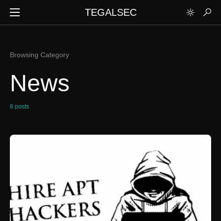
TEGALSEC
Browsing Category
News
8 posts