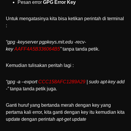
Pesan error
GPG Error Key
Untuk mengatasinya kita bisa ketikan perintah di terminal
:
“gpg -keyserver pgpkeys.mit.edu -recv-
key
AAFF4A5B336064B5
”
tanpa tanda petik.
Kemudian tulisakan peritah lagi :
“gpg -a –export
CCC158AFC1289A29
| sudo apt-key add
-”
tanpa tanda petik juga.
Ganti huruf yang bertanda merah dengan key yang
pertama kali error, kita ganti dengan key itu kemudian kita
update dengan perintah
apt-get update