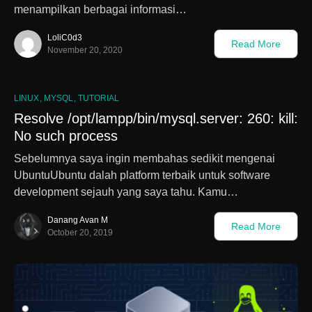
menampilkan berbagai informasi…
LoliC0d3
Read More
November 20, 2020
LINUX
MYSQL
TUTORIAL
Resolve /opt/lampp/bin/mysql.server: 260: kill:
No such process
Sebelumnya saya ingin membahas sedikit mengenai
UbuntuUbuntu dalah platform terbaik untuk software
development sejauh yang saya tahu. Kamu…
Danang Avan M
Read More
October 20, 2019